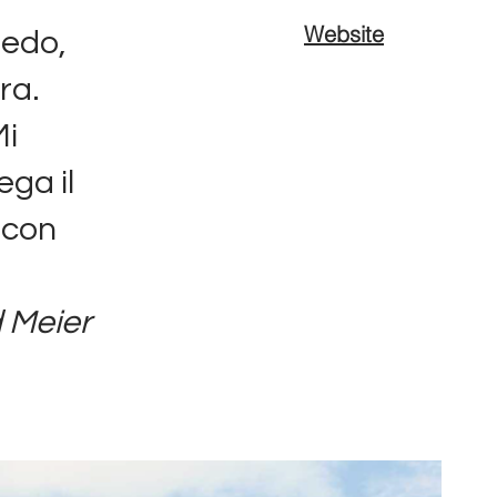
Website
redo,
ra.
Mi
ega il
e con
 Meier